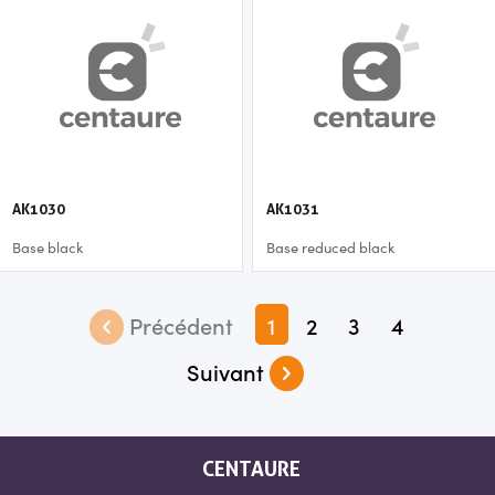
AK1030
AK1031
Base black
Base reduced black
1
2
3
4
CENTAURE