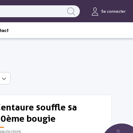
Se connecter
tact
entaure souﬄe sa
30ème bougie
06/01/2025