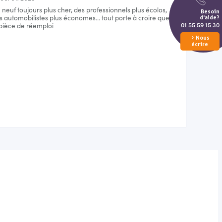
 neuf toujours plus cher, des professionnels plus écolos,
Besoin
s automobilistes plus économes… tout porte à croire que
d'aide?
01 55 59 15 30
 pièce de réemploi
Nous
écrire