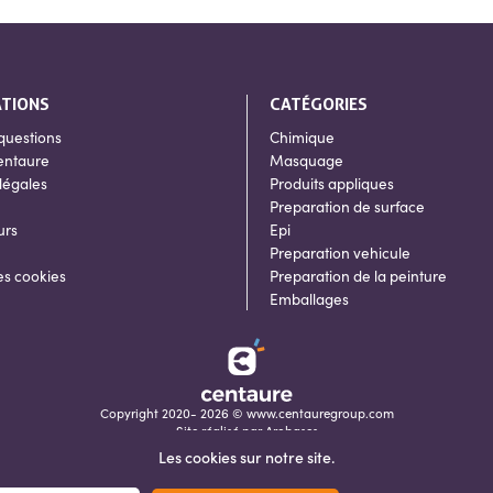
ATIONS
CATÉGORIES
questions
Chimique
entaure
Masquage
légales
Produits appliques
Preparation de surface
urs
Epi
Preparation vehicule
es cookies
Preparation de la peinture
Emballages
Copyright 2020- 2026 © www.centauregroup.com
Site réalisé par
Arobases
Les cookies sur notre site.