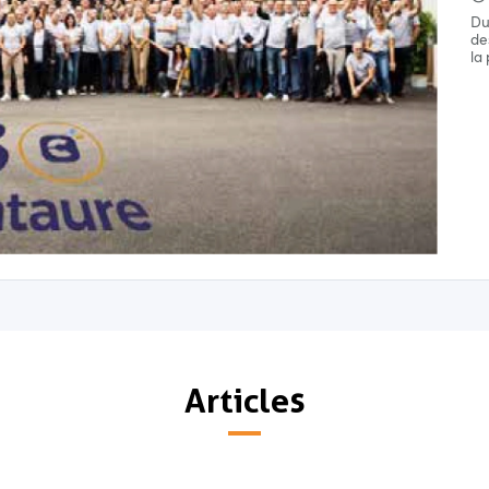
Du
de
la
Articles