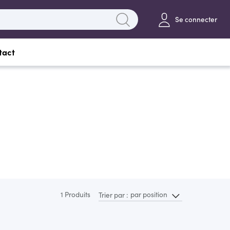
Se connecter
tact
1 Produits
par position
Trier par :