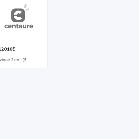
12010E
idoir 2 en 1 (5
uleaux)