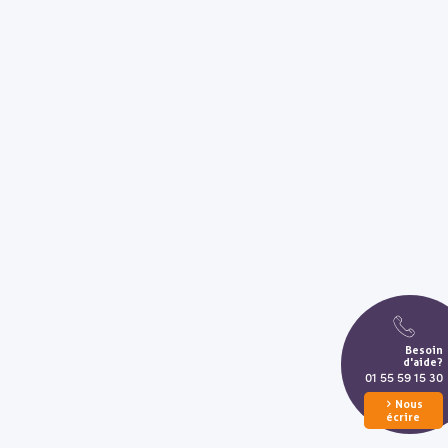
Besoin
d'aide?
01 55 59 15 30
Nous
écrire