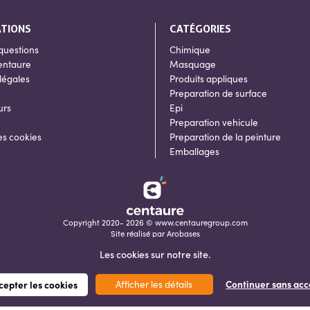
ATIONS
CATÉGORIES
questions
Chimique
entaure
Masquage
légales
Produits appliques
Preparation de surface
urs
Epi
Preparation vehicule
es cookies
Preparation de la peinture
Emballages
Copyright 2020- 2026 © www.centauregroup.com
Site réalisé par
Arobases
Les cookies sur notre site.
Afficher les détails
Continuer sans acc
cepter les cookies